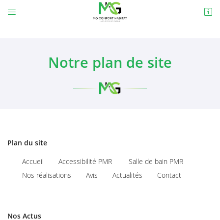


109 Faubourg du grand mouesse
58000 Nevers
09 79 03 31 34
Notre plan de site
Plan du site
Adresse email de réception

Accueil
Accessibilité PMR
Salle de bain PMR
Nos réalisations
Avis
Actualités
Contact
Recopier le code ci-contre

Rafraîchir le captcha

Nos Actus